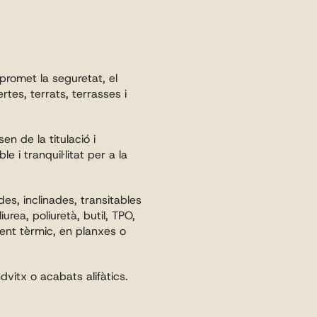
romet la seguretat, el 
tes, terrats, terrasses i 
n de la titulació i 
i tranquil·litat per a la 
es, inclinades, transitables 
ea, poliuretà, butil, TPO, 
ent tèrmic, en planxes o 
vitx o acabats alifàtics. 