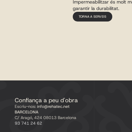
Impermeabilitzar és molt mé
garantir la durabilitat.
TORNA A SERVEIS
Confiança a peu d'obra
Escriu-nos:
 info@rehatec.net
BARCELONA
C/ Aragó, 424 08013 Barcelona
93 741 24 62