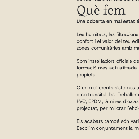
Què fem
Una coberta en mal estat 
Les humitats, les filtracio
confort i el valor del teu e
zones comunitàries amb mat
Som instal·ladors oficials d
formació més actualitzada. A
propietat.
Oferim diferents sistemes ad
o no transitables. Treballem
PVC, EPDM, làmines d'oxiasf
projectat, per millorar l'efic
Els acabats també són variat
Escollim conjuntament la mil