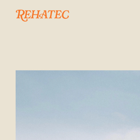
S
E
R
V
E
I
Impermeabilitz