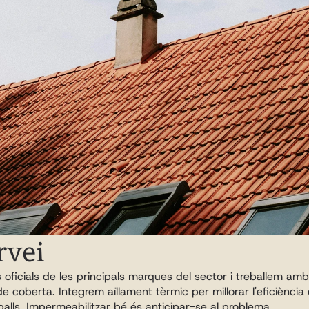
rvei
oficials de les principals marques del sector i treballem amb 
 coberta. Integrem aïllament tèrmic per millorar l'eficiència 
eballs. Impermeabilitzar bé és anticipar-se al problema.