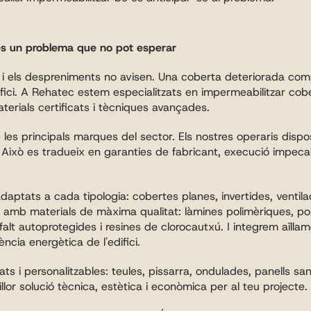
és un problema que no pot esperar
ns i els despreniments no avisen. Una coberta deteriorada comp
difici. A Rehatec estem especialitzats en impermeabilitzar cober
erials certificats i tècniques avançades.
e les principals marques del sector. Els nostres operaris dispose
ixò es tradueix en garanties de fabricant, execució impecable 
aptats a cada tipologia: cobertes planes, invertides, ventilad
 amb materials de màxima qualitat: làmines polimèriques, poliur
alt autoprotegides i resines de clorocautxú. I integrem aïllam
iència energètica de l'edifici.
s i personalitzables: teules, pissarra, ondulades, panells sand
lor solució tècnica, estètica i econòmica per al teu projecte.