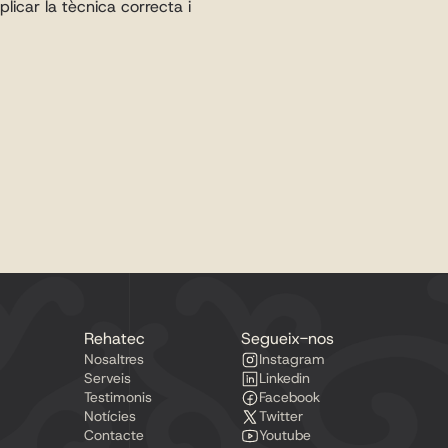
icar la tècnica correcta i 
Rehatec
Segueix-nos
Nosaltres
Instagram
Serveis
Linkedin
Testimonis
Facebook
Notícies
Twitter
Contacte
Youtube