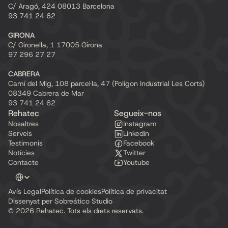
C/ Aragó, 424 08013 Barcelona
93 741 24 62
GIRONA
C/ Gironella, 1 17005 Girona
97 296 27 27
CABRERA
Camí del Mig, 108 parcel·la, 47 (Polígon Industrial Les Corts) 
08349 Cabrera de Mar
93 741 24 62
Rehatec
Segueix-nos
Nosaltres
Instagram
Serveis
Linkedin
Testimonis
Facebook
Notícies
Twitter
Contacte
Youtube
Select Language
Avís Legal
Política de cookies
Política de privacitat
Dissenyat per Sobreático Studio
© 2026 Rehatec. Tots els drets reservats.