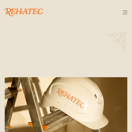
POSA'T
EN
CONTACTE
El
primer
pas
sempre
és
una
conversa.