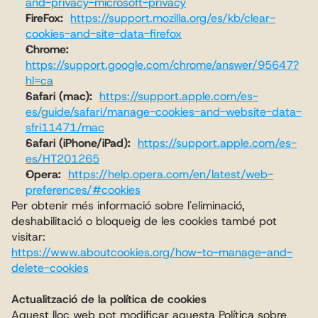
and-privacy-microsoft-privacy
FireFox:
https://support.mozilla.org/es/kb/clear-
cookies-and-site-data-firefox
Chrome:
https://support.google.com/chrome/answer/95647?
hl=ca
Safari (mac):
https://support.apple.com/es-
es/guide/safari/manage-cookies-and-website-data-
sfri11471/mac
Safari (iPhone/iPad):
https://support.apple.com/es-
es/HT201265
Opera:
https://help.opera.com/en/latest/web-
preferences/#cookies
Per obtenir més informació sobre l'eliminació, 
deshabilitació o bloqueig de les cookies també pot 
visitar:
https://www.aboutcookies.org/how-to-manage-and-
delete-cookies
Actualització de la política de cookies
Aquest lloc web pot modificar aquesta Política sobre 