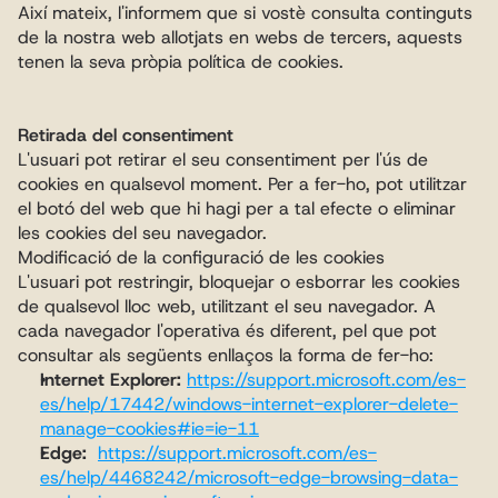
Així mateix, l'informem que si vostè consulta continguts 
de la nostra web allotjats en webs de tercers, aquests 
tenen la seva pròpia política de cookies.
Retirada del consentiment
L'usuari pot retirar el seu consentiment per l'ús de 
cookies en qualsevol moment. Per a fer-ho, pot utilitzar 
el botó del web que hi hagi per a tal efecte o eliminar 
les cookies del seu navegador.
Modificació de la configuració de les cookies
L'usuari pot restringir, bloquejar o esborrar les cookies 
de qualsevol lloc web, utilitzant el seu navegador. A 
cada navegador l'operativa és diferent, pel que pot 
consultar als següents enllaços la forma de fer-ho:
Internet Explorer:
https://support.microsoft.com/es-
es/help/17442/windows-internet-explorer-delete-
manage-cookies#ie=ie-11
Edge:
https://support.microsoft.com/es-
es/help/4468242/microsoft-edge-browsing-data-