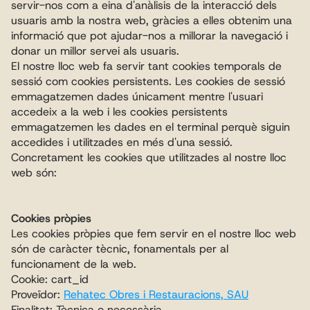
servir-nos com a eina d'anàlisis de la interacció dels 
usuaris amb la nostra web, gràcies a elles obtenim una 
informació que pot ajudar-nos a millorar la navegació i 
donar un millor servei als usuaris.
El nostre lloc web fa servir tant cookies temporals de 
sessió com cookies persistents. Les cookies de sessió 
emmagatzemen dades únicament mentre l'usuari 
accedeix a la web i les cookies persistents 
emmagatzemen les dades en el terminal perquè siguin 
accedides i utilitzades en més d'una sessió.
Concretament les cookies que utilitzades al nostre lloc 
web són:
Cookies pròpies
Les cookies pròpies que fem servir en el nostre lloc web 
són de caràcter tècnic, fonamentals per al 
funcionament de la web.
Cookie: cart_id
Proveïdor: 
Rehatec Obres i Restauracions, SAU
Finalitat: Tècnica o necessària