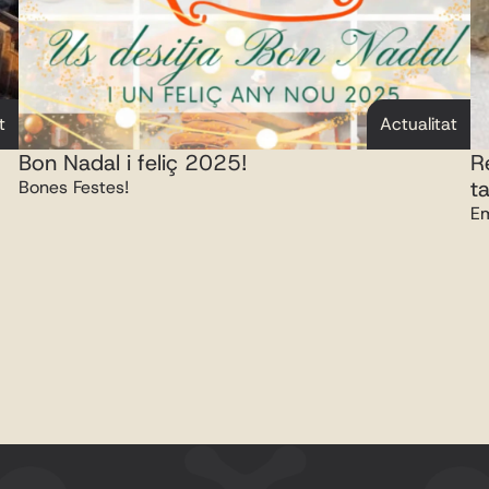
t
Actualitat
Bon Nadal i feliç 2025!
R
t
Bones Festes!
Em