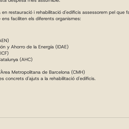
esta despesa més assumible.
en restauració i rehabilitació d'edificis assessorem pel que fa a
ens faciliten els diferents organismes:
CAEN)
ción y Ahorro de la Energía (IDAE)
(ICF)
Catalunya (AHC)
l’Àrea Metropolitana de Barcelona (CMH)
oncrets d'ajuts a la rehabilitació d'edificis.