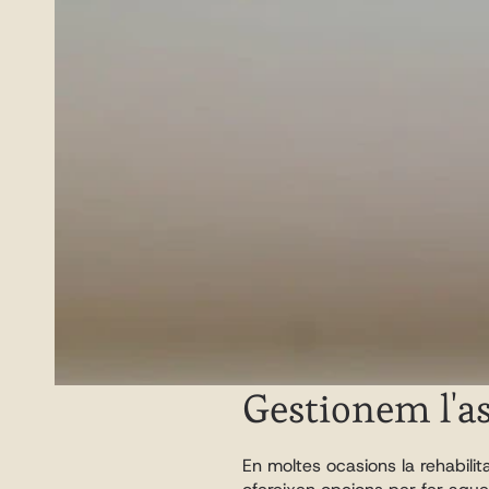
Gestionem l'as
En moltes ocasions la rehabilita