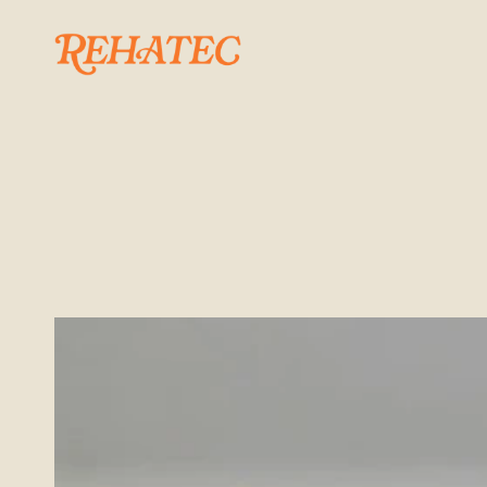
ACTUALITAT
Subvencions
i
a
obres