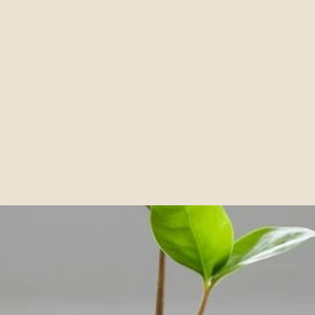
juts
de
les