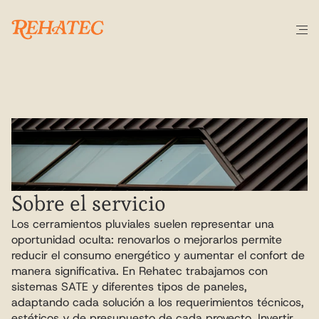
S
E
R
V
I
C
I
O
Tabiques
pluviales
Sobre el servicio
Los cerramientos pluviales suelen representar una 
oportunidad oculta: renovarlos o mejorarlos permite 
reducir el consumo energético y aumentar el confort de 
manera significativa. En Rehatec trabajamos con 
sistemas SATE y diferentes tipos de paneles, 
adaptando cada solución a los requerimientos técnicos, 
estéticos y de presupuesto de cada proyecto. Invertir 