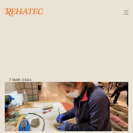
ACTUALIDAD
Restauramos
dos
derelictos
del
puerto
de
Tarragona
7 MAR 2024