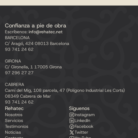
Confianza a pie de obra
Escríbenos:
 info@rehatec.net
BARCELONA
C/ Aragó, 424 08013 Barcelona
93 741 24 62
GIRONA
C/ Gironella, 1 17005 Girona
97 296 27 27
CABRERA
Camí del Mig, 108 parcela, 47 (Polígono Industrial Les Corts) 
08349 Cabrera de Mar
93 741 24 62
Rehatec
Síguenos
Nosotros
Instagram
Servicios
LinkedIn
Testimonios
Facebook
Noticias
Twitter