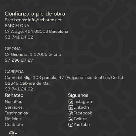
Confianza a pie de obra
Escríbenos:
 info@rehatec.net
BARCELONA
C/ Aragó, 424 08013 Barcelona
93 741 24 62
GIRONA
C/ Gironella, 1 17005 Girona
97 296 27 27
CABRERA
Camí del Mig, 108 parcela, 47 (Polígono Industrial Les Corts) 
08349 Cabrera de Mar
93 741 24 62
Rehatec
Síguenos
Nosotros
Instagram
Servicios
LinkedIn
Testimonios
Facebook
Noticias
Twitter
Contacto
YouTube
Select Language