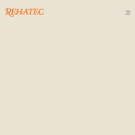
C
E
R
T
I
F
I
C
A
C
I
O
N
E
S
Y
A
C
R
E
D
I
T
A
C
I
O
N
E
S
Registro
de
Empresas
con
Riesgo
por
Amianto
(RERA)