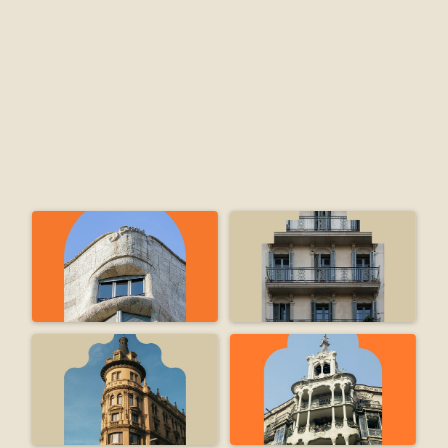
contengan amianto.
• Vertederos autorizados para residuos de amianto.
• Todas aquellas otras actividades u operaciones en las 
que se manipulen materiales que contengan amianto, 
siempre que exista riesgo de liberación de fibras de 
amianto en el ambiente de trabajo.
ATRÁS
MÁS INFORMACIÓN