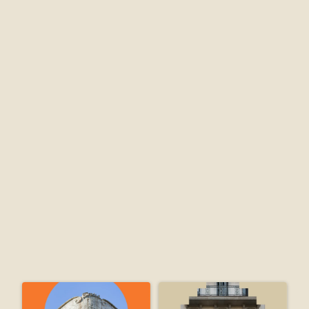
objetivos, metas y programas ambientales. En el 
sistema de gestión ambiental podemos utilizar la norma 
UNE 150008 de riesgos ambientales.
• Implantación y operación: hay que tener en cuenta 
tanto los recursos materiales como las funciones, 
responsabilidades, competencia, formación y conciencia 
ambiental de los trabajadores. También hay que tener 
en cuenta la comunicación, control operacional, 
preparación y respuesta ante emergencias ambientales.
• Verificación: incluye el “Seguimiento y medición”, 
Evaluación del cumplimiento legal, No conformidades, 
acciones correctivas y de mejora, Control de los 
registros y Auditoría ambiental.
• Revisión por la Dirección: para analizar el 
funcionamiento del año y planificar la estrategia.
ATRÁS
MÁS INFORMACIÓN