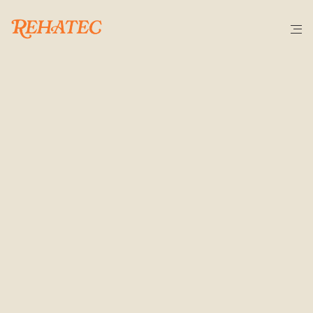
C
E
R
T
I
F
I
C
A
C
I
O
N
E
S
Y
A
C
R
E
D
I
T
A
C
I
O
N
E
S
ISO
14001
(Gestión
ambiental)
Gracias a nuestro certificado de la norma 
ISO 14001
reafirmamos nuestro compromiso con el medio 