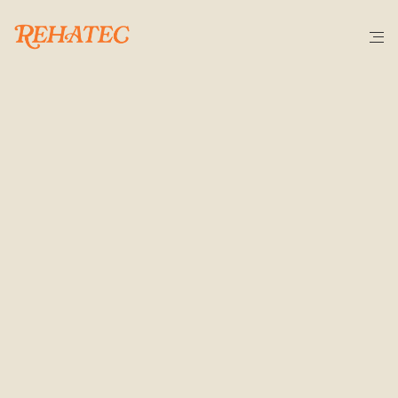
C
E
R
T
I
F
I
C
A
C
I
O
N
E
S
Y
A
C
R
E
D
I
T
A
C
I
O
N
E
S
Gremio
de
Constructores
de
Obras
Somos empresa agremiada y formamos parte de la 
Junta Directiva
 del 
Gremi de Constructors d’Obres de 