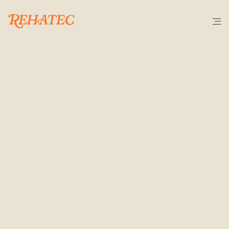
C
E
R
T
I
F
I
C
A
C
I
O
N
E
S
Y
A
C
R
E
D
I
T
A
C
I
O
N
E
S
CRAC
Patrimonio
Formamos parte de LA CRAC: Associació Professional 
de Conservadors-Restauradors de Catalunya.
Es una asociación sin ánimo de lucro formada por 