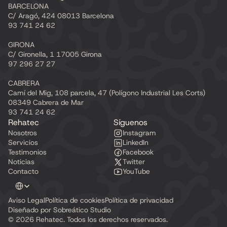
BARCELONA
C/ Aragó, 424 08013 Barcelona
93 741 24 62
GIRONA
C/ Gironella, 1 17005 Girona
97 296 27 27
CABRERA
Camí del Mig, 108 parcela, 47 (Polígono Industrial Les Corts) 
08349 Cabrera de Mar
93 741 24 62
Rehatec
Síguenos
Nosotros
Instagram
Servicios
LinkedIn
Testimonios
Facebook
Noticias
Twitter
Contacto
YouTube
Select Language
Aviso Legal
Política de cookies
Política de privacidad
Diseñado por Sobreático Studio
© 2026 Rehatec. Todos los derechos reservados.